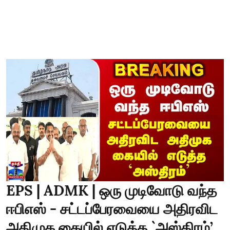
EPS | ADMK | ஒரு முடிவோடு வந்த
ஈபிஎஸ் - சட்டப்பேரவையை அதிரவிட
அதிமுக கையில் எடுத்த `அஸ்திரம்’