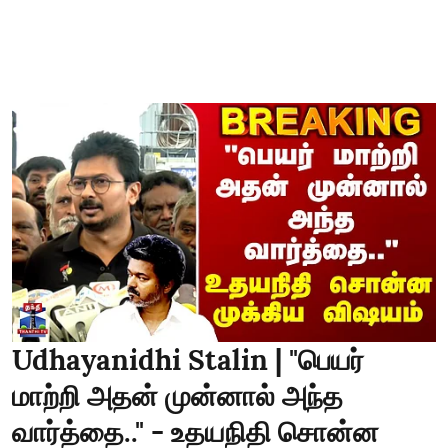
Udhayanidhi Stalin | "பெயர்
மாற்றி அதன் முன்னால் அந்த
வார்த்தை.." - உதயநிதி சொன்ன