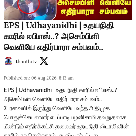
EPS | Udhayanidhi | உதயநிதி
காரில் ஈபிஎஸ்..? அசெம்பிளி
வெளியே எதிர்பாரா சம்பவம்..
thanthitv
Published on
:
06 Aug 2026, 8:13 am
EPS | Udhayanidhi | உதயநிதி காரில் ஈபிஎஸ்..?
அசெம்பிளி வெளியே எதிர்பாரா சம்பவம்..
பேரவையில் இருந்து வெளியே வந்த அதிமுக
பொதுச்செயலாளர் எடப்பாடி பழனிசாமி தவறுதலாக
மீண்டும் எதிர்க்கட்சி தலைவர் உதயநிதி ஸ்டாலினின்
காரில் ஏற சென்றதால் பரபரப்பு ஏற்பட்டது...