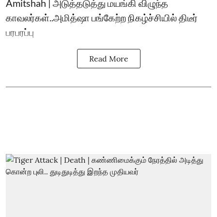
Amitshah | அடுத்தடுத்து மயங்கி விழுந்த
காவலர்கள்..அமித்ஷா பங்கேற்ற நிகழ்ச்சியில் திடீர்
பரபரப்பு
Read More