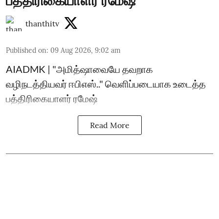
பத்திரிகையாளர் ரமேஷ்
thanthitv
Published on
:
09 Aug 2026, 9:02 am
AIADMK | "அமித்ஷாவையே தவறாக
வழிநடத்தியவர் ஈபிஎஸ்.." வெளிப்படையாக உடைத்த
பத்திரிகையாளர் ரமேஷ்
Read More