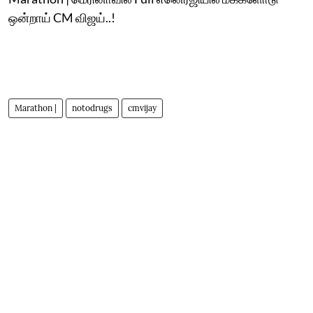
ஒன்றாய் CM விஜய்..!
Marathon |
notodrugs
cmvijay