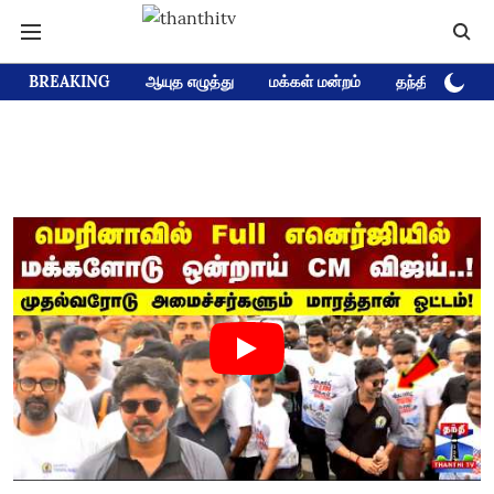
BREAKING
ஆயுத எழுத்து
மக்கள் மன்றம்
தந்தி டிவி D