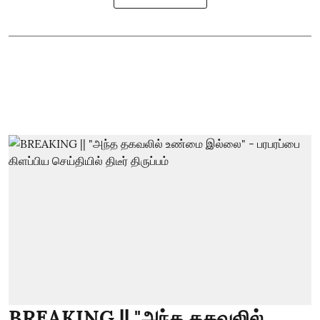
BREAKING || "அந்த தகவலில்