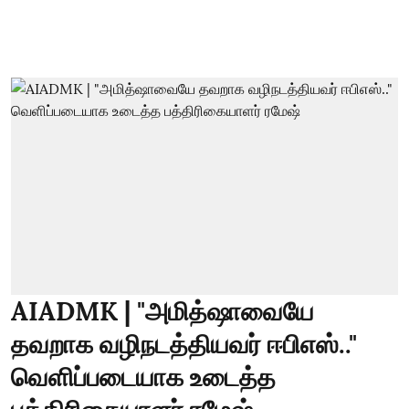
AIADMK | "அமித்ஷாவையே
தவறாக வழிநடத்தியவர் ஈபிஎஸ்.."
வெளிப்படையாக உடைத்த