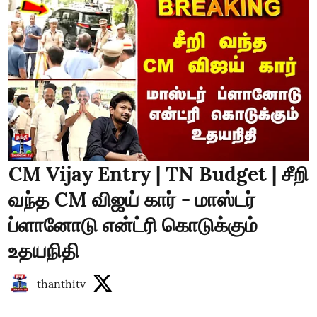
CM Vijay Entry | TN Budget | சீறி
வந்த CM விஜய் கார் - மாஸ்டர்
ப்ளானோடு என்ட்ரி கொடுக்கும்
உதயநிதி
thanthitv