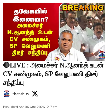
🔴LIVE : அமைச்சர் N.ஆனந்த் உடன்
CV சண்முகம், SP வேலுமணி திடீர்
சந்திப்பு
thanthitv
Published on
:
06 Aug 2026, 7:17 am