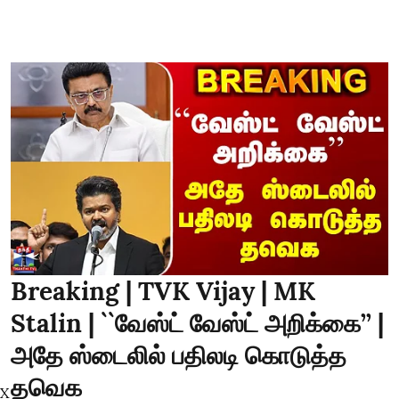
Breaking | TVK Vijay | MK
Stalin | ``வேஸ்ட் வேஸ்ட் அறிக்கை’’ |
அதே ஸ்டைலில் பதிலடி கொடுத்த
தவெக
X