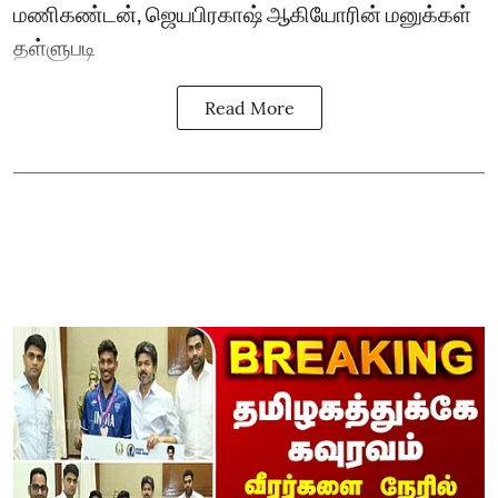
மணிகண்டன், ஜெயபிரகாஷ் ஆகியோரின் மனுக்கள்
தள்ளுபடி
Read More