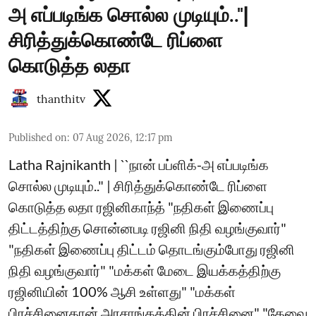
அ எப்படிங்க சொல்ல முடியும்.."|
சிரித்துக்கொண்டே ரிப்ளை
கொடுத்த லதா
thanthitv
Published on
:
07 Aug 2026, 12:17 pm
Latha Rajnikanth | ``நான் பப்ளிக்-அ எப்படிங்க
சொல்ல முடியும்.." | சிரித்துக்கொண்டே ரிப்ளை
கொடுத்த லதா ரஜினிகாந்த் "நதிகள் இணைப்பு
திட்டத்திற்கு சொன்னபடி ரஜினி நிதி வழங்குவார்"
"நதிகள் இணைப்பு திட்டம் தொடங்கும்போது ரஜினி
நிதி வழங்குவார்" "மக்கள் மேடை இயக்கத்திற்கு
ரஜினியின் 100% ஆசி உள்ளது" "மக்கள்
பிரச்சினைதான் அரசாங்கத்தின் பிரச்சினை" "தேவை