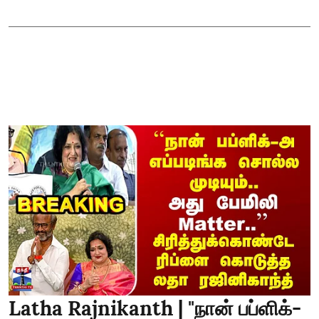
Latha Rajnikanth | "நான் பப்ளிக்-