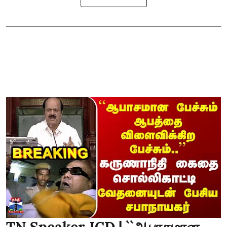
TN Speaker JCD | ``ஆபாசமான