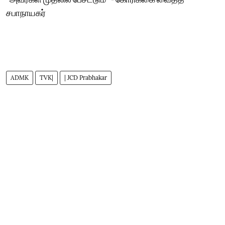
சபாநாயகர்
ADMK
TVK|
| JCD Prabhakar