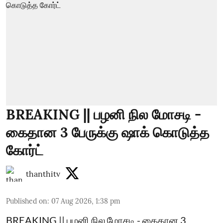
BREAKING || பழனி நில மோசடி -
கைதான 3 பேருக்கு ஷாக் கொடுத்த
கோர்ட்
thanthitv
Published on
:
07 Aug 2026, 1:38 pm
BREAKING || பழனி நில மோசடி - கைதான 3