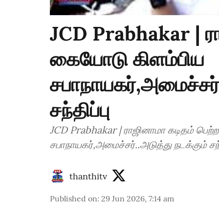
JCD Prabhakar | ரா
கையோடு கிளம்பிய
சபாநாயகர்,அமைச்சர்.
சந்திப்பு
JCD Prabhakar | ராஜினாமா கடிதம் பெற
சபாநாயகர்,அமைச்சர்..அடுத்து நடக்கும் சந்த
thanthitv
Published on
:
29 Jun 2026, 7:14 am