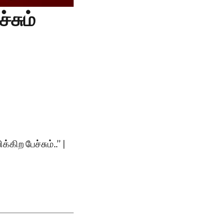
சும்
ற பேச்சும்..’’ |