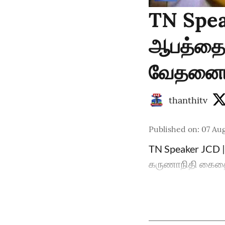
TN Spea
ஆபத்தை வ
வேதனையு
thanthitv
Published on
:
07 Aug
TN Speaker JCD | 
கருணாநிதி கைதை 