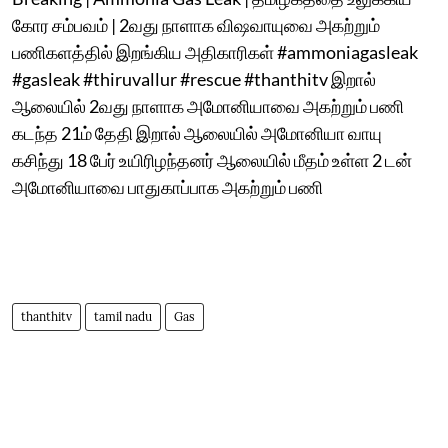
கோர சம்பவம் | 2வது நாளாக விஷவாயுவை அகற்றும்
பணிகளத்தில் இறங்கிய அதிகாரிகள் #ammoniagasleak
#gasleak #thiruvallur #rescue #thanthitv இறால்
ஆலையில் 2வது நாளாக அமோனியாவை அகற்றும் பணி
கடந்த 21ம் தேதி இறால் ஆலையில் அமோனியா வாயு
கசிந்து 18 பேர் உயிரிழந்தனர் ஆலையில் மீதம் உள்ள 2 டன்
அமோனியாவை பாதுகாப்பாக அகற்றும் பணி
thanthitv
tamil nadu
Gas