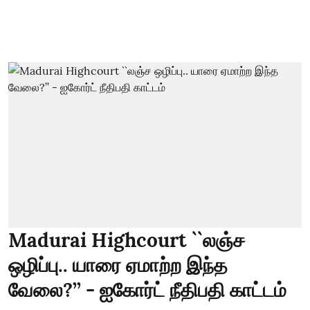
Madurai Highcourt ``லஞ்ச
ஒழிப்பு.. யாரை ஏமாற்ற இந்த
வேலை?’’ - ஐகோர்ட் நீதிபதி காட்டம்