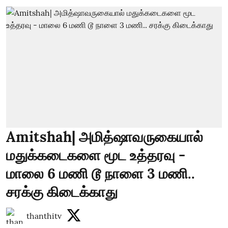
Amitshah| அமித்ஷாவருகையால்
மதுக்கடைகளை மூட உத்தரவு -
மாலை 6 மணி டூ நாளை 3 மணி..
சரக்கு கிடைக்காது
thanthitv