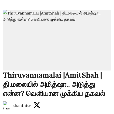
Thiruvannamalai |AmitShah |
தி.மலையில் அமித்ஷா.. அடுத்து
என்ன? வெளியான முக்கிய தகவல்
thanthitv