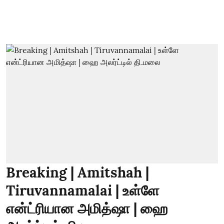
Breaking | Amitshah |
Tiruvannamalai | உள்ளே
என்ட்ரியான அமித்ஷா | ஹை