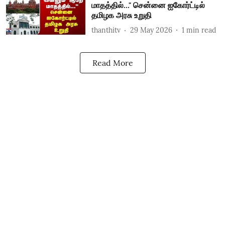
மாதத்தில்..." சென்னை ஐகோர்ட்டில்
தமிழக அரசு உறுதி
thanthitv
29 May 2026
1
min read
Read More