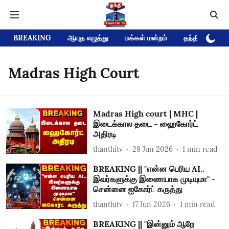
BREAKING
ஆயுத எழுத்து
மக்கள் மன்றம்
தந்தி டிவி D
Madras High Court
Madras High court | MHC |
இடைக்கால தடை - ஹைகோர்ட்
அதிரடி
thanthitv
28 Jun 2026
1
min read
BREAKING || "என்ன பெரிய AI..
இவர்களுக்கு இணையாக முடியுமா" -
சென்னை ஐகோர்ட் கருத்து
thanthitv
17 Jun 2026
1
min read
BREAKING || "இன்னும் ஆறே