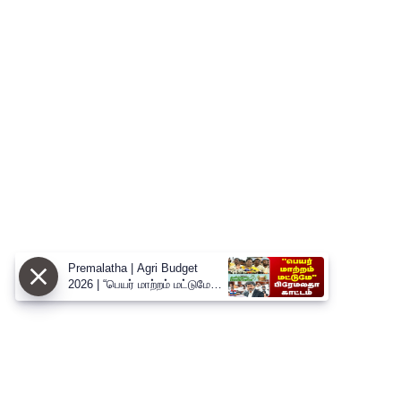
Premalatha | Agri Budget
2026 | “பெயர் மாற்றம் மட்டுமே” -
வேளாண் பட்ஜெட்டை சாடிய
பிரேமலதா