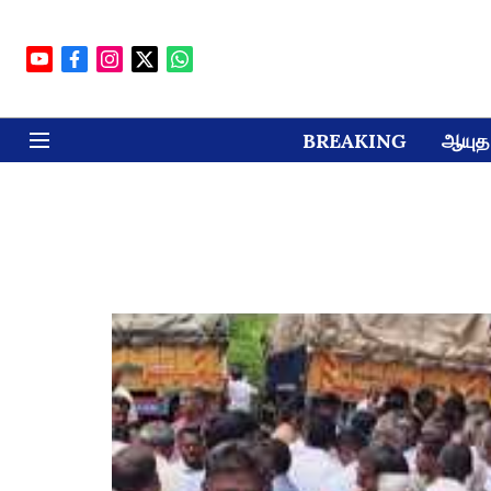
BREAKING
ஆயுத 