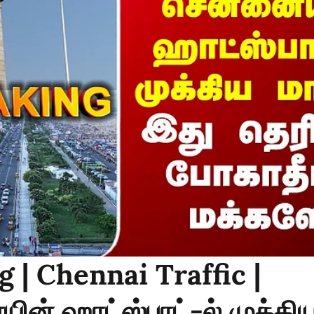
 | Chennai Traffic |
ன் ஹாட்ஸ்பாட்-ல் முக்கிய 