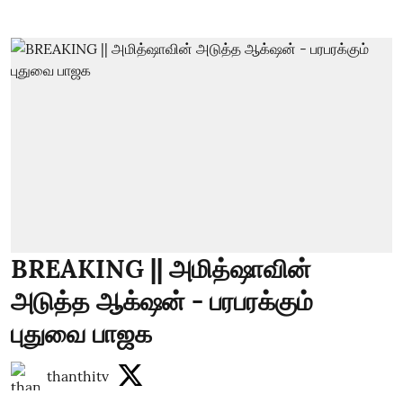
BREAKING || அமித்ஷாவின்
அடுத்த ஆக்‌ஷன் - பரபரக்கும்
புதுவை பாஜக
thanthitv