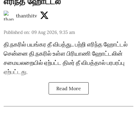
எரிந்த ஹோட்டல்
thanthitv
Published on
:
09 Aug 2026, 9:35 am
தி.நகரில் பயங்கர தீ விபத்து.. பற்றி எரிந்த ஹோட்டல்
சென்னை தி.நகரில் உள்ள பிரியாணி ஹோட்டலின்
சமையலறையில் ஏற்பட்ட திடீர் தீ விபத்தால் பரபரப்பு
ஏற்பட்டது.
Read More