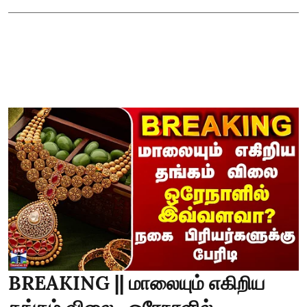
BREAKING || மாலையும் எகிறிய