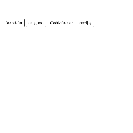
karnataka
congress
dkshivakumar
cmvijay