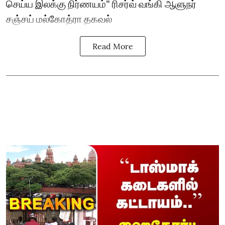
செய்ய இலக்கு நிர்ணயம்" ரிசர்வ் வங்கி ஆளுநர்
சஞ்சய் மல்கோத்ரா தகவல்
Read More