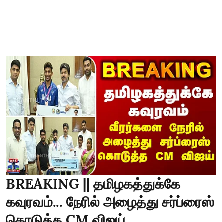
BREAKING || தமிழகத்துக்கே
கவுரவம்... நேரில் அழைத்து சர்ப்ரைஸ்
கொடுத்த CM விஜய்