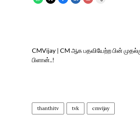
CMVijay | CM ஆக பதவியேற்ற பின் முதல்மு
பிளான்..!
thanthitv
tvk
cmvijay