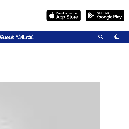
பெஷல் ரிப்போர்ட்