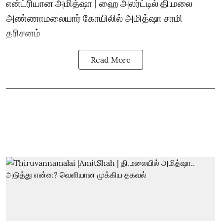
என்ட்ரியான அமித்ஷா | ஹை அலர்ட்டில் தி.மலை
அண்ணாமலையார் கோயிலில் அமித்ஷா சாமி
தரிசனம்
Read More