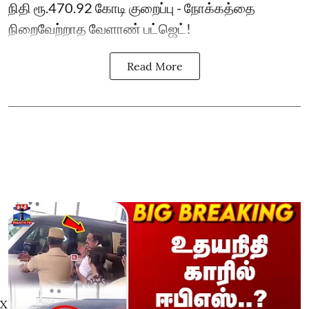
நிதி ரூ.470.92 கோடி குறைப்பு - நோக்கத்தை
நிறைவேற்றாத வேளாண் பட்ஜெட்!
Read More
X