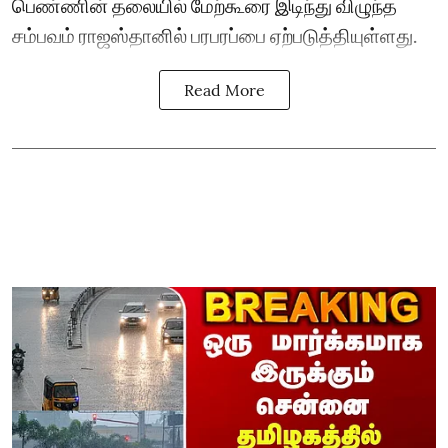
பெண்ணின் தலையில் மேற்கூரை இடிந்து விழுந்த
சம்பவம் ராஜஸ்தானில் பரபரப்பை ஏற்படுத்தியுள்ளது.
Read More