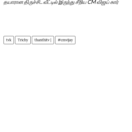
தயாரான திருச்சி.. வீட்டில் இருந்து சீறிய CM விஜய் கார்
tvk
Trichy
thanthitv |
#cmvijay