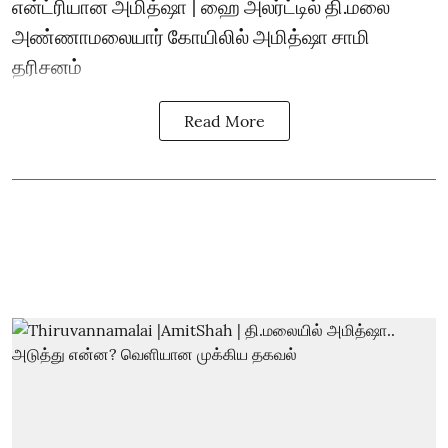
என்ட்ரியான அமித்ஷா | ஹை அலர்ட்டில் தி.மலை
அண்ணாமலையார் கோயிலில் அமித்ஷா சாமி
தரிசனம்
Read More