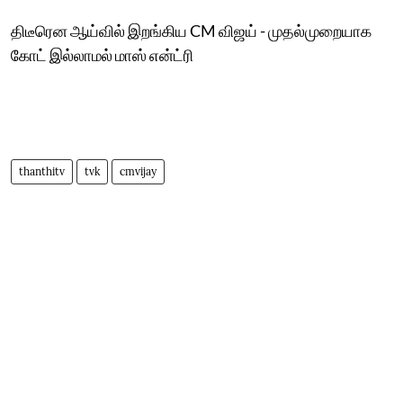
திடீரென ஆய்வில் இறங்கிய CM விஜய் - முதல்முறையாக
கோட் இல்லாமல் மாஸ் என்ட்ரி
thanthitv
tvk
cmvijay