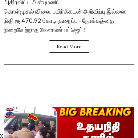
அதிரவிட்ட அன்புமணி
கொள்முதல் விலை, பயிர்க்கடன் அறிவிப்பு இல்லை:
நிதி ரூ.470.92 கோடி குறைப்பு - நோக்கத்தை
நிறைவேற்றாத வேளாண் பட்ஜெட்!
Read More
X