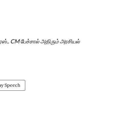
்ரைஸ்.. CM பேச்சால் அதிரும் அரசியல்
ay Speech