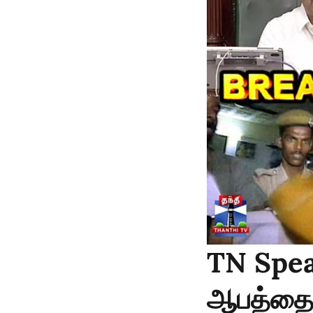
TN Spea
ஆபத்தை வ