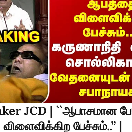
ker JCD | ``ஆபாசமான பேச்
ிளைவிக்கிற பேச்சும்..’’ |