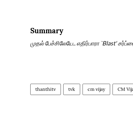
Summary
முதல் பேச்சிலேயே.. எதிர்பாரா `Blast' சர்ப
thanthitv
tvk
cm vijay
CM Vij