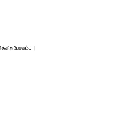
ற பேச்சும்..’’ |