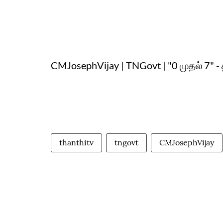
CMJosephVijay | TNGovt | "0 முதல் 7
thanthitv
tngovt
CMJosephVijay