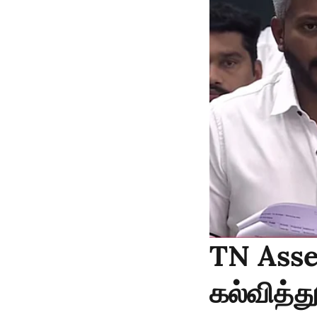
TN Asse
கல்வித்த