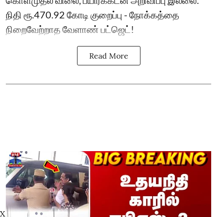
கொள்முதல் விலை, பயிர்க்கடன் அறிவிப்பு இல்லை:
நிதி ரூ.470.92 கோடி குறைப்பு - நோக்கத்தை
நிறைவேற்றாத வேளாண் பட்ஜெட்!
Read More
X