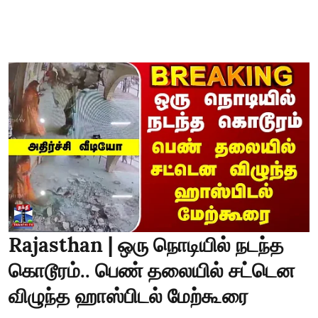
Rajasthan | ஒரு நொடியில் நடந்த
கொடூரம்.. பெண் தலையில் சட்டென
விழுந்த ஹாஸ்பிடல் மேற்கூரை