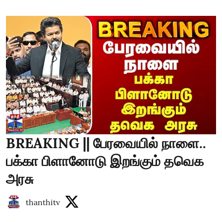
BREAKING || பேரவையில் நாளை..
பக்கா பிளானோடு இறங்கும் தவெக
அரசு
thanthitv