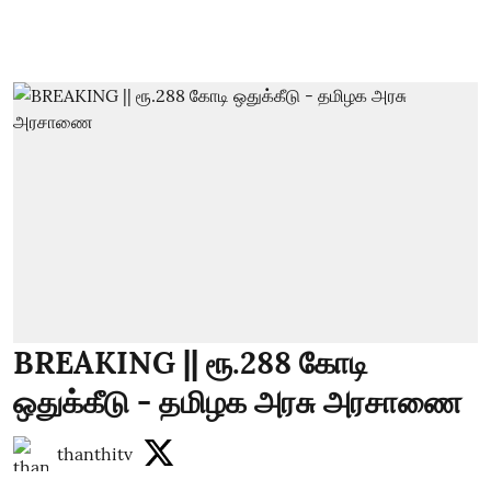
BREAKING || ரூ.288 கோடி
ஒதுக்கீடு - தமிழக அரசு அரசாணை
thanthitv