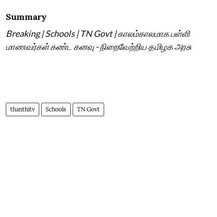
Summary
Breaking | Schools | TN Govt | காலம்காலமாக பள்ளி
மாணவர்கள் கண்ட கனவு - நிறைவேற்றிய தமிழக அரசு
thanthitv
Schools
TN Govt