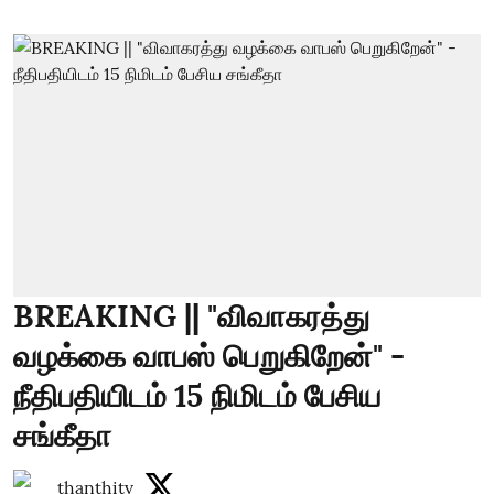
BREAKING || "விவாகரத்து
வழக்கை வாபஸ் பெறுகிறேன்" -
நீதிபதியிடம் 15 நிமிடம் பேசிய
சங்கீதா
thanthitv