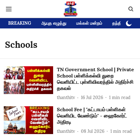
BREAKING
ஆயுத எழுத்து
மக்கள் மன்றம்
தந்தி டிவி D
Schools
TN Government School | Private
School பள்ளிக்கல்வி துறை
வெளியிட்ட புள்ளிவிவரத்தில் அதிர்ச்சி
தகவல்
thanthitv
16 Jul 2026
1
min read
School Fee | "கட்டாயம் பள்ளிகள்
வெளியிட வேண்டும்" - ஹைகோர்ட்
அதிரடி
thanthitv
08 Jul 2026
1
min read