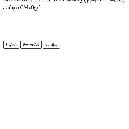
காட்டிய CM விஜய்
tngovt
PowerCut
cmvijay