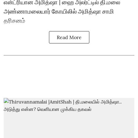
என்ட்ரியான அமித்ஷா | ஹை அலர்ட்டில் தி.மலை
அண்ணாமலையார் கோயிலில் அமித்ஷா சாமி
தரிசனம்
Read More