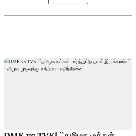
DMK vs TVK| ``தமிழக மக்கள்