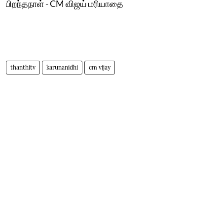
பிறந்தநாள் - CM விஜய் மரியாதை
thanthitv
karunanidhi
cm vijay