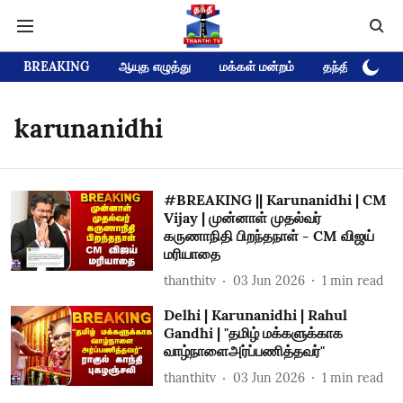
BREAKING
ஆயுத எழுத்து
மக்கள் மன்றம்
தந்தி டிவி D
karunanidhi
#BREAKING || Karunanidhi | CM
Vijay | முன்னாள் முதல்வர்
கருணாநிதி பிறந்தநாள் - CM விஜய்
மரியாதை
thanthitv
03 Jun 2026
1
min read
Delhi | Karunanidhi | Rahul
Gandhi | "தமிழ் மக்களுக்காக
வாழ்நாளைஅர்ப்பணித்தவர்"
thanthitv
03 Jun 2026
1
min read