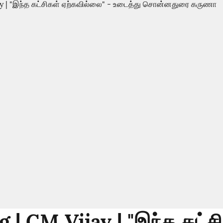
 | CM Vijay | "இந்த கட்ச