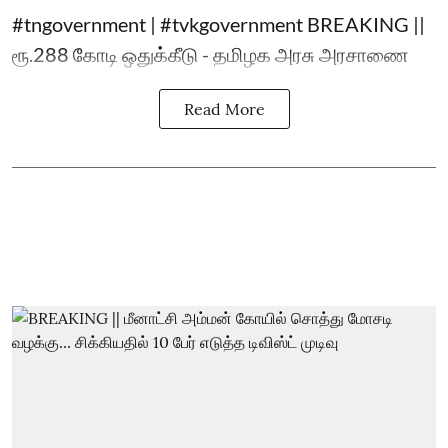
#tngovernment | #tvkgovernment BREAKING ||
ரூ.288 கோடி ஒதுக்கீடு - தமிழக அரசு அரசாணை
Read More