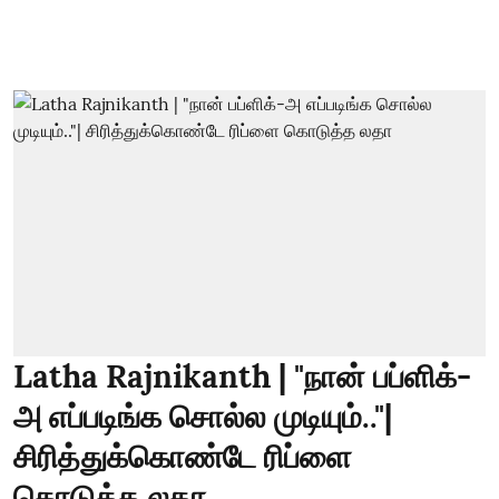
Latha Rajnikanth | "நான் பப்ளிக்-
அ எப்படிங்க சொல்ல முடியும்.."|
சிரித்துக்கொண்டே ரிப்ளை
கொடுத்த லதா