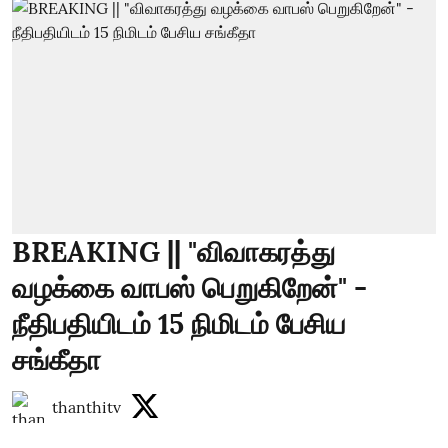
BREAKING || "விவாகரத்து
வழக்கை வாபஸ் பெறுகிறேன்" -
நீதிபதியிடம் 15 நிமிடம் பேசிய
சங்கீதா
thanthitv