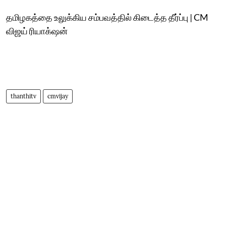
தமிழகத்தை உலுக்கிய சம்பவத்தில் கிடைத்த தீர்ப்பு | CM
விஜய் ரியாக்‌ஷன்
thanthitv
cmvijay