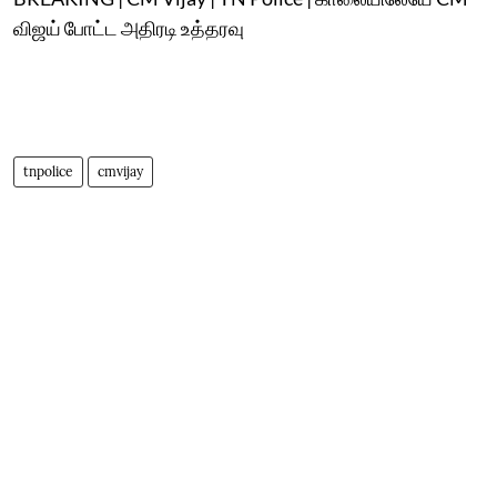
விஜய் போட்ட அதிரடி உத்தரவு
tnpolice
cmvijay