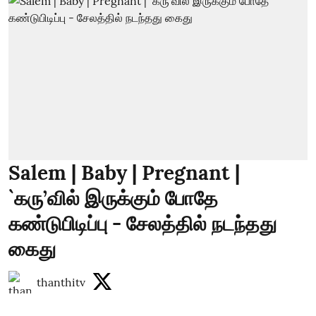
Salem | Baby | Pregnant |
`கரு’வில் இருக்கும் போதே
கண்டுபிடிப்பு - சேலத்தில் நடந்தது
கைது
thanthitv