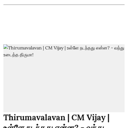
Thirumavalavan | CM Vijay |
உள்ளே நடந்தது என்ன? - வந்து