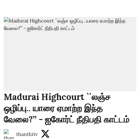
Madurai Highcourt ``லஞ்ச
ஒழிப்பு.. யாரை ஏமாற்ற இந்த
வேலை?’’ - ஐகோர்ட் நீதிபதி காட்டம்
thanthitv