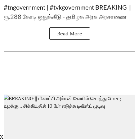
#tngovernment | #tvkgovernment BREAKING ||
ரூ.288 கோடி ஒதுக்கீடு - தமிழக அரசு அரசாணை
Read More
X