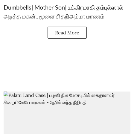
Dumbbells| Mother Son| உக்கிரமாகி தம்புல்ஸால்
அடித்த மகன்.. மூளை சிதறிஅம்மா மரணம்
Read More