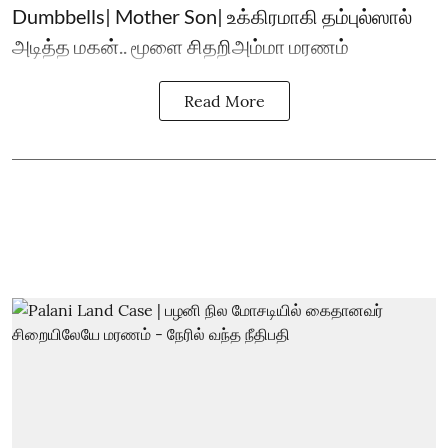
Dumbbells| Mother Son| உக்கிரமாகி தம்புல்ஸால்
அடித்த மகன்.. மூளை சிதறிஅம்மா மரணம்
Read More