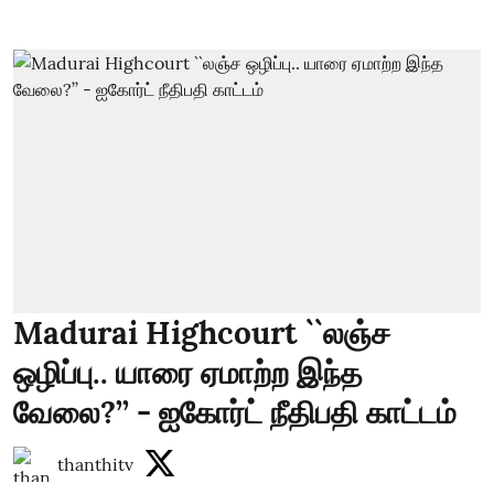
Madurai Highcourt ``லஞ்ச
ஒழிப்பு.. யாரை ஏமாற்ற இந்த
வேலை?’’ - ஐகோர்ட் நீதிபதி காட்டம்
thanthitv