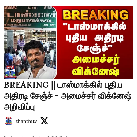
BREAKING || டாஸ்மாக்கில் புதிய
அதிரடி சேஞ்ச் - அமைச்சர் விக்னேஷ்
அறிவிப்பு
thanthitv