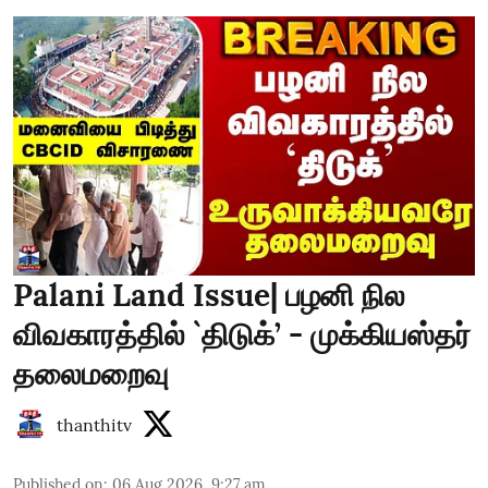
Palani Land Issue| பழனி நில
விவகாரத்தில் `திடுக்’ - முக்கியஸ்தர்
தலைமறைவு
thanthitv
Published on
:
06 Aug 2026, 9:27 am