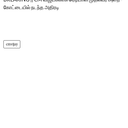
கோட்டையில் நடந்த அதிரடி
cmvijay