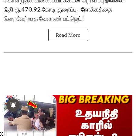
கொள்முதல் விலை, பயிர்க்கடன் அறிவிப்பு இல்லை:
நிதி ரூ.470.92 கோடி குறைப்பு - நோக்கத்தை
நிறைவேற்றாத வேளாண் பட்ஜெட்!
Read More
X