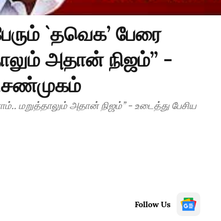
ரும் `தவெக’ பேரை
லும் அதான் நிஜம்’’ -
ி.சண்முகம்
. மறுத்தாலும் அதான் நிஜம்’’ - உடைத்து பேசிய
Follow Us