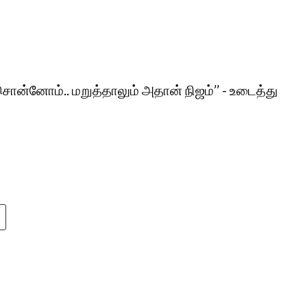
்னோம்.. மறுத்தாலும் அதான் நிஜம்’’ - உடைத்து