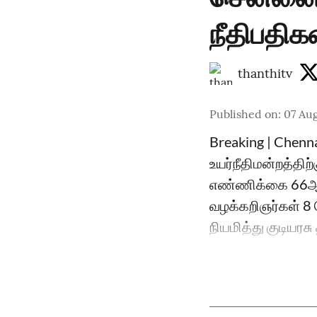
நீதிபதிக
thanthitv
Published on
:
07 Aug
Breaking | Chenn
உயர்நீதிமன்றத்திற
எண்ணிக்கை 66ஆக 
வழக்கறிஞர்கள் 8 ப
நியமித்து குடியரச