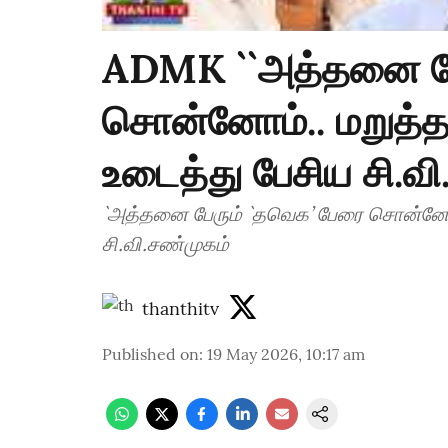
ADMK ``அத்தனை பே
சொன்னோம்.. மறுத்தா
உடைத்து பேசிய சி.வ
`அத்தனை பேரும் `தவெக’ பேரை சொன்னோம்.
சி.வி.சண்முகம்
thanthitv
Published on
:
19 May 2026, 10:17 am