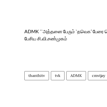
ADMK ``அத்தனை பேரும் `தவெக’ பேரை சொன
பேசிய சி.வி.சண்முகம்
thanthitv
tvk
ADMK
cmvijay