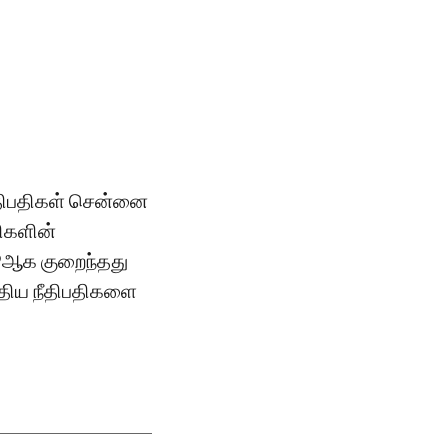
ீதிபதிகள் சென்னை
திகளின்
9ஆக குறைந்தது
புதிய நீதிபதிகளை