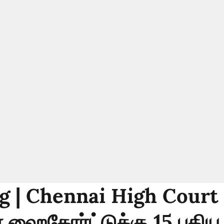
g | Chennai High Court 
ஹைகோர்ட்டுக்கு 15 புதிய