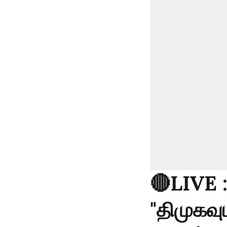
🔴LIVE 
"திமுகவு