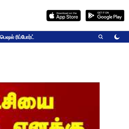
பெஷல் ரிப்போர்ட்