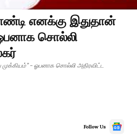
ண்டி எனக்கு இதுதான்
- ஓபனாக சொல்லி
கர்
 முக்கியம்’’ - ஓபனாக சொல்லி அதிரவிட்ட
Follow Us