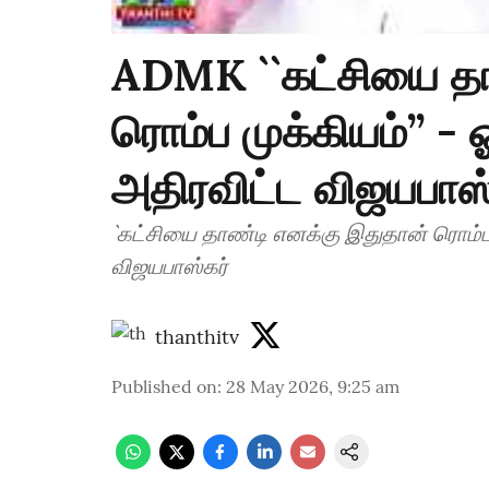
ADMK ``கட்சியை தா
ரொம்ப முக்கியம்’’ 
அதிரவிட்ட விஜயபாஸ்
`கட்சியை தாண்டி எனக்கு இதுதான் ரொம்ப
விஜயபாஸ்கர்
thanthitv
Published on
:
28 May 2026, 9:25 am