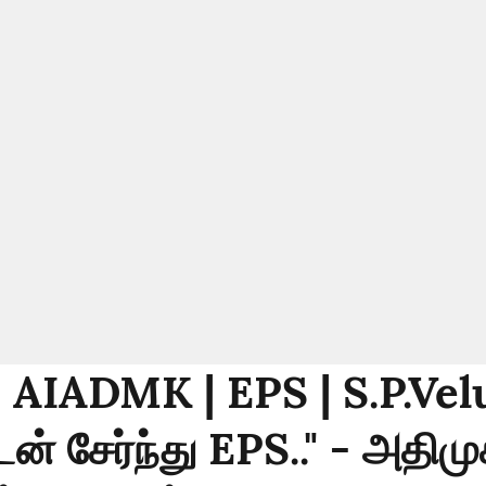
: AIADMK | EPS | S.P.Vel
டன் சேர்ந்து EPS.." - அதிமு