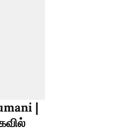
umani |
கவில்