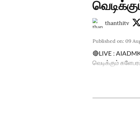
வெடிக்கு
thanthitv
Published on
:
09 Au
🔴LIVE : AIADMK |
வெடிக்கும் களேபர