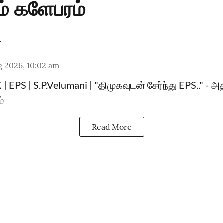
ம் களேபரம்
g 2026, 10:02 am
 EPS | S.P.Velumani | "திமுகவுடன் சேர்ந்து EPS.." - அ
ம்
Read More