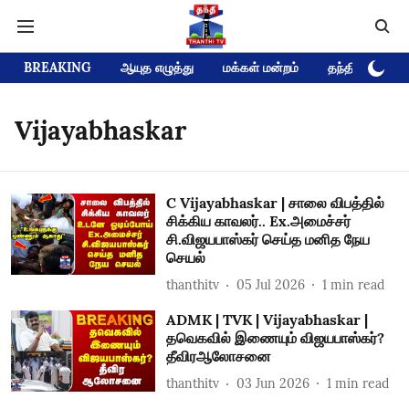
BREAKING
ஆயுத எழுத்து
மக்கள் மன்றம்
தந்தி டிவி D
Vijayabhaskar
C Vijayabhaskar | சாலை விபத்தில்
சிக்கிய காவலர்.. Ex.அமைச்சர்
சி.விஜயபாஸ்கர் செய்த மனித நேய
செயல்
thanthitv
05 Jul 2026
1
min read
ADMK | TVK | Vijayabhaskar |
தவெகவில் இணையும் விஜயபாஸ்கர்?
தீவிரஆலோசனை
thanthitv
03 Jun 2026
1
min read