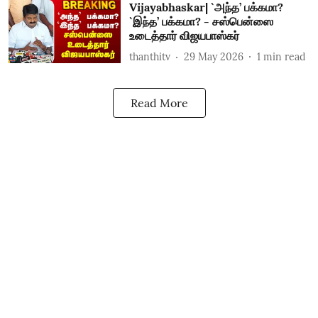
Vijayabhaskar| `அந்த’ பக்கமா?
`இந்த’ பக்கமா? - சஸ்பென்ஸை
உடைத்தார் விஜயபாஸ்கர்
thanthitv
29 May 2026
1
min read
Read More