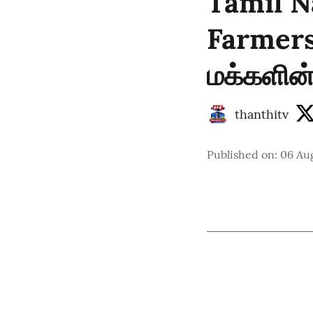
Tamil N
Farmers
மக்களின்
thanthitv
Published on
:
06 Au