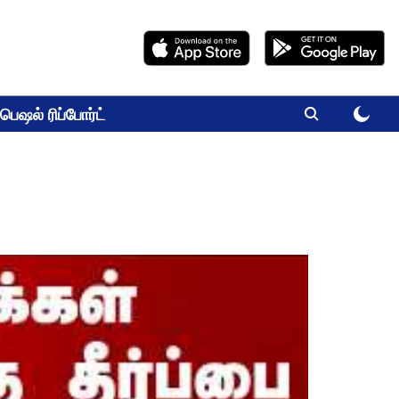
பெஷல் ரிப்போர்ட்