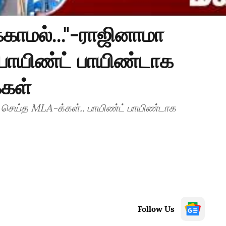
க்காமல்..."-ராஜினாமா
பாயிண்ட் பாயிண்டாக
்கள்
மா செய்த MLA-க்கள்.. பாயிண்ட் பாயிண்டாக
Follow Us