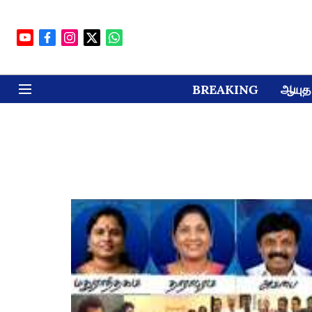
BREAKING
ஆயுத 