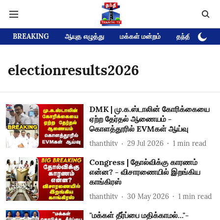
BREAKING
ஆயுத எழுத்து
மக்கள் மன்றம்
தந்தி டிவி D
electionresults2026
DMK | மு.க.ஸ்டாலின் கோரிக்கையை
ஏற்ற தேர்தல் ஆணையம் -
கொளத்தூரில் EVMகள் ஆய்வு
thanthitv
29 Jul 2026
1
min read
Congress | தோல்விக்கு காரணம்
என்ன? - விசாரணையில் இறங்கிய
காங்கிரஸ்
thanthitv
30 May 2026
1
min read
"மக்கள் தீர்ப்பை மதிக்காமல்..."-