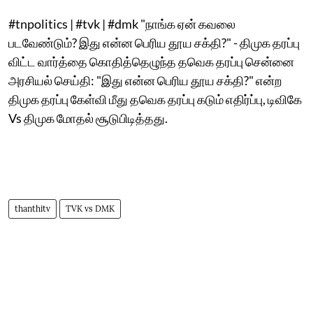
#tnpolitics | #tvk | #dmk "நாங்க ஏன் கவலை
படவேண்டும்? இது என்ன பெரிய தூய சக்தி?" - திமுக தரப்பு
விட்ட வார்த்தை கொதித்தெழுந்த தவெக தரப்பு சென்னை
அரசியல் செய்தி: "இது என்ன பெரிய தூய சக்தி?" என்ற
திமுக தரப்பு கேள்வி மீது தவெக தரப்பு கடும் எதிர்ப்பு, டிவிகே
Vs திமுக மோதல் சூடுபிடித்தது.
thanthitv
TVK vs DMK