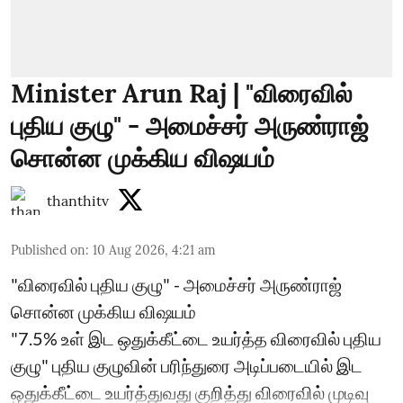
Minister Arun Raj | "விரைவில்
புதிய குழு" - அமைச்சர் அருண்ராஜ்
சொன்ன முக்கிய விஷயம்
thanthitv
Published on
:
10 Aug 2026, 4:21 am
"விரைவில் புதிய குழு" - அமைச்சர் அருண்ராஜ்
சொன்ன முக்கிய விஷயம்
"7.5% உள் இட ஒதுக்கீட்டை உயர்த்த விரைவில் புதிய
குழு" புதிய குழுவின் பரிந்துரை அடிப்படையில் இட
ஒதுக்கீட்டை உயர்த்துவது குறித்து விரைவில் முடிவு