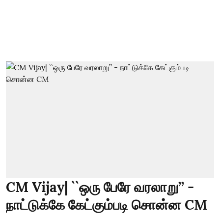
CM Vijay| ``ஒரு பேரே வரலாறு’’ -
நாட்டுக்கே கேட்கும்படி சொன்ன CM