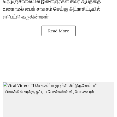
நெடுஞ்சாலையில் இளைஞர்கள் சிலர் ஆபத்தை
உணராமல் பைக் சாகசம் செய்து அட்ராசிட்டியில்
ஈடுபட்டு வருகின்றனர்
Read More