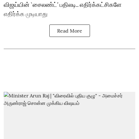
விஜய்யின் `சைலண்ட்’ பதிலடி.. எதிர்க்கட்சிகளே
எதிர்க்க முடியாது
Read More