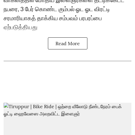
நபரை, 3 பேர் கொண்ட கும்பல் ஓட ஓட விரட்டி
சரமாரியாகத் தாக்கிய சம்பவம் பரபரப்பை
ஏற்படுத்தியது
Read More