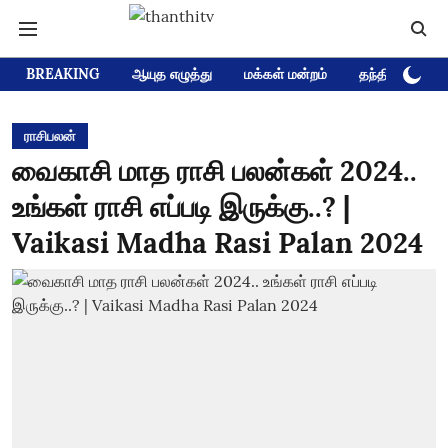
BREAKING
ஆயுத எழுத்து
மக்கள் மன்றம்
தந்தி டிவி D
ராசிபலன்
வைகாசி மாத ராசி பலன்கள் 2024..
உங்கள் ராசி எப்படி இருக்கு..? |
Vaikasi Madha Rasi Palan 2024