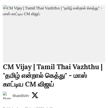
CM Vijay | Tamil Thai Vazhthu |
"தமிழ் என்றால் கெத்து" - மாஸ்
காட்டிய CM விஜய்
thanthitv