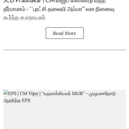
தீர்மானம் - ``புரட்சி தலைவி அம்மா’’ என நினைவு
கூர்ந்த சபாநாயகர்
Read More