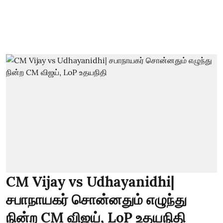
CM Vijay vs Udhayanidhi|
சபாநாயகர் சொன்னதும் எழுந்து
நின்ற CM விஜய், LoP உதயநிதி