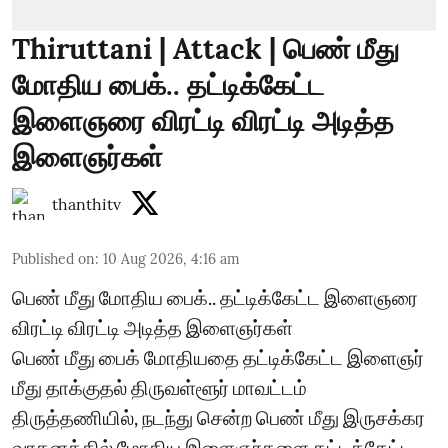
Thiruttani | Attack | பெண் மீது
மோதிய பைக்.. தட்டிக்கேட்ட
இளைஞரை விரட்டி விரட்டி அடித்த
இளைஞர்கள்
thanthitv
Published on
:
10 Aug 2026, 4:16 am
பெண் மீது மோதிய பைக்.. தட்டிக்கேட்ட இளைஞரை
விரட்டி விரட்டி அடித்த இளைஞர்கள்
பெண் மீது பைக் மோதியதை தட்டிக்கேட்ட இளைஞர்
மீது தாக்குதல் திருவள்ளூர் மாவட்டம்
திருத்தணியில், நடந்து சென்ற பெண் மீது இருசக்கர
வாகனத்தில் மோதிய இளைஞர்களை தட்டிக்கேட்ட