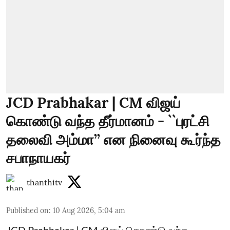
JCD Prabhakar | CM விஜய்
கொண்டு வந்த தீர்மானம் - ``புரட்சி
தலைவி அம்மா’’ என நினைவு கூர்ந்த
சபாநாயகர்
thanthitv
Published on
:
10 Aug 2026, 5:04 am
JCD Prabhakar | CM விஜய் கொண்டு வந்த