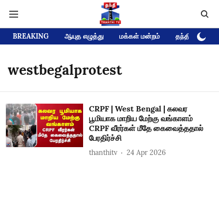
BREAKING
ஆயுத எழுத்து
மக்கள் மன்றம்
தந்தி டிவி D
westbegalprotest
CRPF | West Bengal | கலவர
பூமியாக மாறிய மேற்கு வங்காளம்
CRPF வீரர்கள் மீதே கைவைத்ததால்
பேரதிர்ச்சி
thanthitv
24 Apr 2026