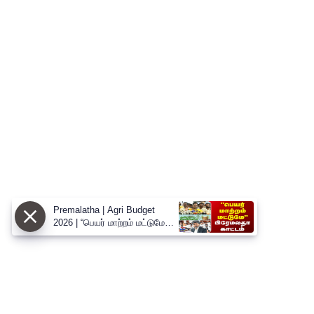
Premalatha | Agri Budget
2026 | “பெயர் மாற்றம் மட்டுமே” -
வேளாண் பட்ஜெட்டை சாடிய
பிரேமலதா