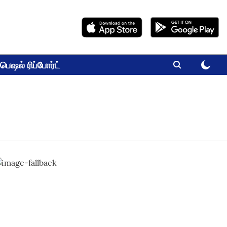
பெஷல் ரிப்போர்ட்