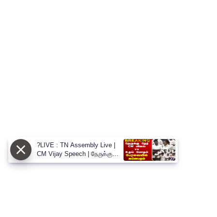
?LIVE : TN Assembly Live |
CM Vijay Speech | நேருக்கு
நேர் CM விஜய் vs உதய் மோதல்
பேரவையில் களேபரம்