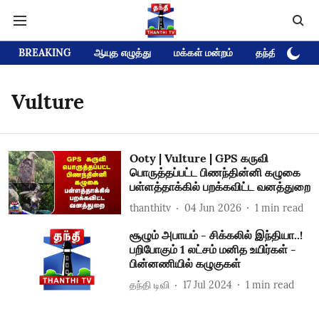
BREAKING
ஆயுத எழுத்து
மக்கள் மன்றம்
தந்தி டிவி D
Vulture
Ooty | Vulture | GPS கருவி
பொருத்தப்பட்ட பிணந்தின்னி கழுகை
பள்ளத்தாக்கில் பறக்கவிட்ட வனத்துறை
thanthitv
04 Jun 2026
1
min read
சூழும் அபாயம் - சிக்கலில் இந்தியா..!
பறிபோகும் 1 லட்சம் மனித உயிர்கள் -
பின்னணியில் கழுகுகள்
தந்தி டிவி
17 Jul 2024
1
min read