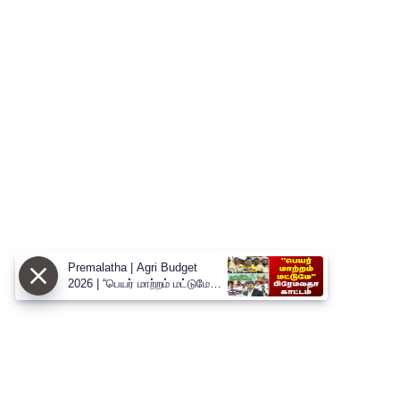
Premalatha | Agri Budget
2026 | “பெயர் மாற்றம் மட்டுமே” -
வேளாண் பட்ஜெட்டை சாடிய
பிரேமலதா