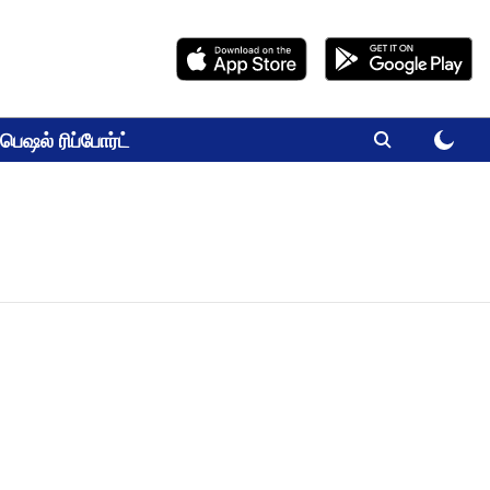
பெஷல் ரிப்போர்ட்