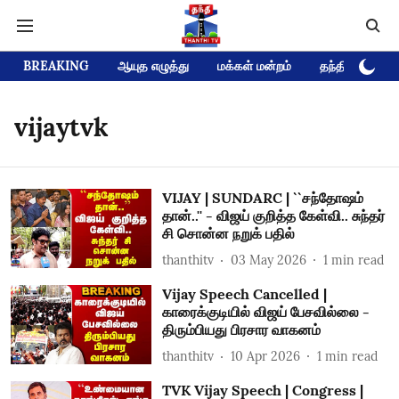
BREAKING
ஆயுத எழுத்து
மக்கள் மன்றம்
தந்தி டிவி D
vijaytvk
VIJAY | SUNDARC | ``சந்தோஷம்
தான்..'' - விஜய் குறித்த கேள்வி.. சுந்தர்
சி சொன்ன நறுக் பதில்
thanthitv
03 May 2026
1
min read
Vijay Speech Cancelled |
காரைக்குடியில் விஜய் பேசவில்லை -
திரும்பியது பிரசார வாகனம்
thanthitv
10 Apr 2026
1
min read
TVK Vijay Speech | Congress |