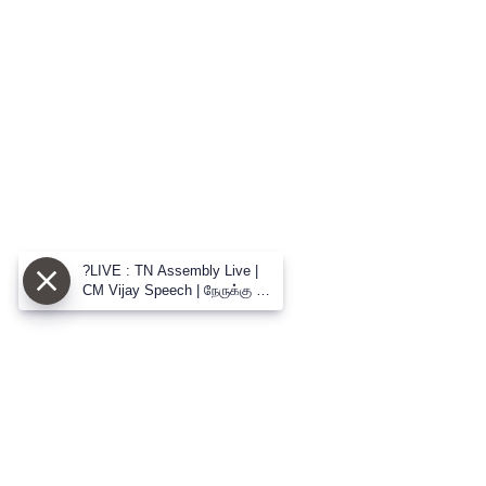
?LIVE : TN Assembly Live |
CM Vijay Speech | நேருக்கு நேர்
CM விஜய் vs உதய் மோதல்
பேரவையில் களேபரம்