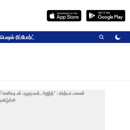
பெஷல் ரிப்போர்ட்