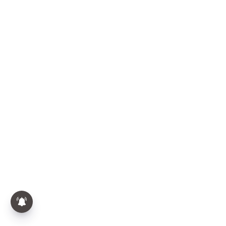
Premalatha | Agri Budget 2026 |
“பெயர் மாற்றம் மட்டுமே” -
வேளாண் பட்ஜெட்டை சாடிய
பிரேமலதா