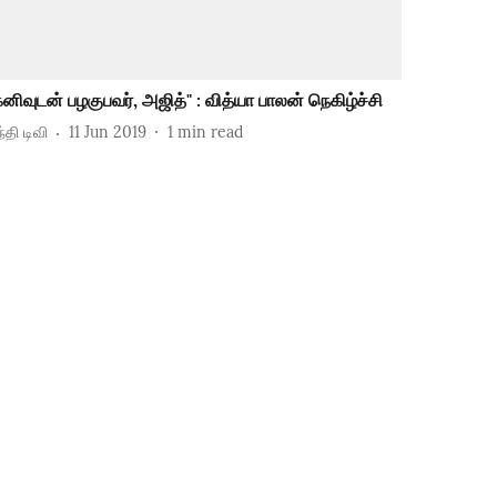
கனிவுடன் பழகுபவர், அஜித்" : வித்யா பாலன் நெகிழ்ச்சி
்தி டிவி
11 Jun 2019
1
min read