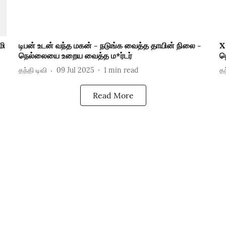
மி
டிபன் உடன் வந்த மகன் - நடுங்க வைத்த தாயின் நிலை -
X
நெல்லையை உறைய வைத்த ம*ர்டர்
ந
தந்தி டிவி
09 Jul 2025
1
min read
தந
Read More