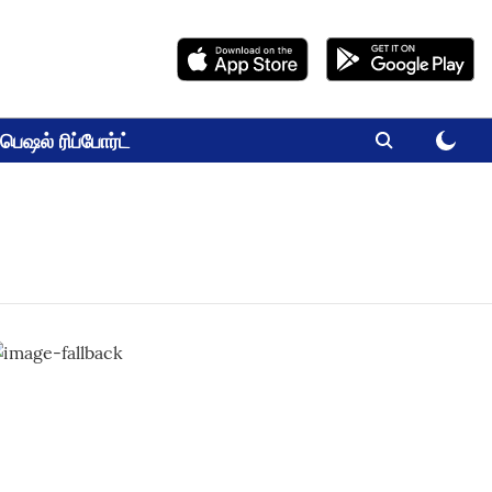
பெஷல் ரிப்போர்ட்