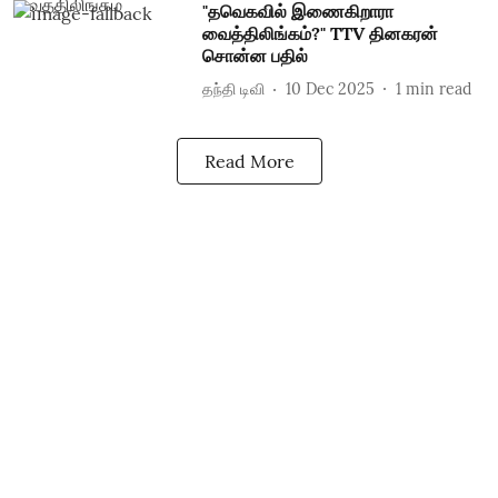
"தவெகவில் இணைகிறாரா
வைத்திலிங்கம்?" TTV தினகரன்
சொன்ன பதில்
தந்தி டிவி
10 Dec 2025
1
min read
Read More